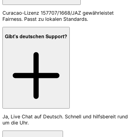
Curacao-Lizenz 157707/1668/JAZ gewährleistet
Fairness. Passt zu lokalen Standards.
Gibt's deutschen Support?
Ja, Live Chat auf Deutsch. Schnell und hilfsbereit rund
um die Uhr.