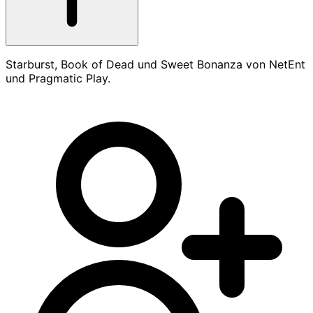
Starburst, Book of Dead und Sweet Bonanza von NetEnt
und Pragmatic Play.