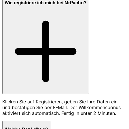
Wie registriere ich mich bei MrPacho?
Klicken Sie auf Registrieren, geben Sie Ihre Daten ein
und bestätigen Sie per E-Mail. Der Willkommensbonus
aktiviert sich automatisch. Fertig in unter 2 Minuten.