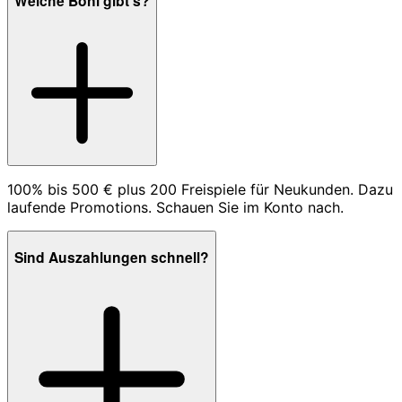
Welche Boni gibt's?
100% bis 500 € plus 200 Freispiele für Neukunden. Dazu
laufende Promotions. Schauen Sie im Konto nach.
Sind Auszahlungen schnell?