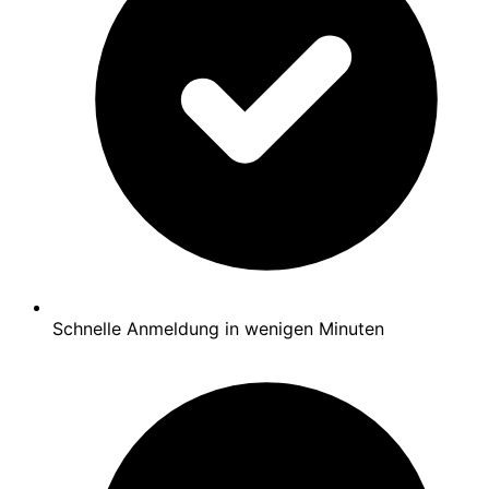
Schnelle Anmeldung in wenigen Minuten